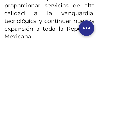
proporcionar servicios de alta
calidad a la vanguardia
tecnológica y continuar nuestra
expansión a toda la República
Mexicana.
Calle Placeres 1181-A, Col. Chapalita, C.P. 4450,
Guadalajara, Jal
+52 33 2026 4342
3345211346
3345211345