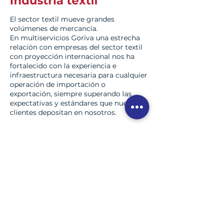
Industria textil
El sector textil mueve grandes
volúmenes de mercancía.
En multiservicios Goriva una estrecha
relación con empresas del sector textil
con proyección internacional nos ha
fortalecido con la experiencia e
infraestructura necesaria para cualquier
operación de importación o
exportación, siempre superando las
expectativas y estándares que nuestros
clientes depositan en nosotros.
Industria tecnológica
Al realizar una maniobra o voladura de
un equipo electrónico, se considera el
peso, volumen, complejidad de carga y
descarga tanto en el lugar origen como
destino, así como los accesos para que
todo el servicio se realice sin
contratiempos y con la delicadeza
requerida por cada pieza de tecnología